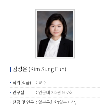
김성은 (Kim Sung Eun)
직위(직급)
교수
연구실
인문대 2호관 502호
전공 및 연구
일본문화학(일본사상,
한일비교문화,번역)