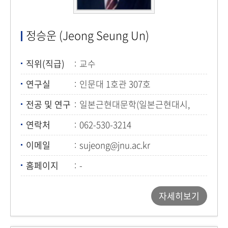
정승운 (Jeong Seung Un)
직위(직급)
교수
연구실
인문대 1호관 307호
전공 및 연구
일본근현대문학(일본근현대시,
소설, 평론)
연락처
062-530-3214
이메일
sujeong@jnu.ac.kr
홈페이지
-
자세히보기