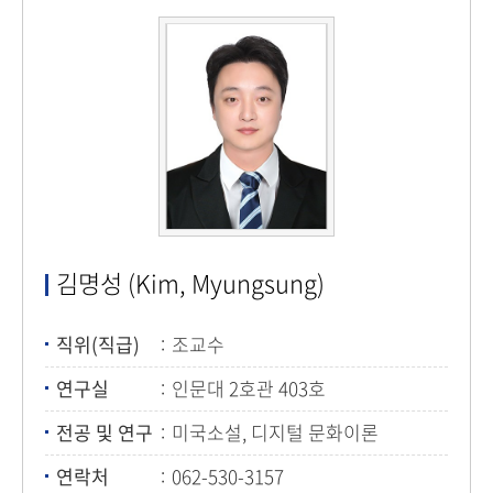
김명성 (Kim, Myungsung)
직위(직급)
조교수
연구실
인문대 2호관 403호
전공 및 연구
미국소설, 디지털 문화이론
연락처
062-530-3157