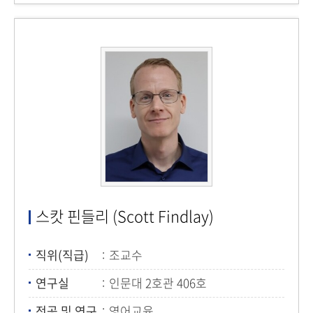
스캇 핀들리 (Scott Findlay)
직위(직급)
조교수
연구실
인문대 2호관 406호
전공 및 연구
영어교육