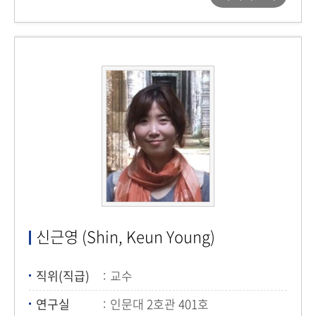
신근영 (Shin, Keun Young)
직위(직급)
교수
연구실
인문대 2호관 401호