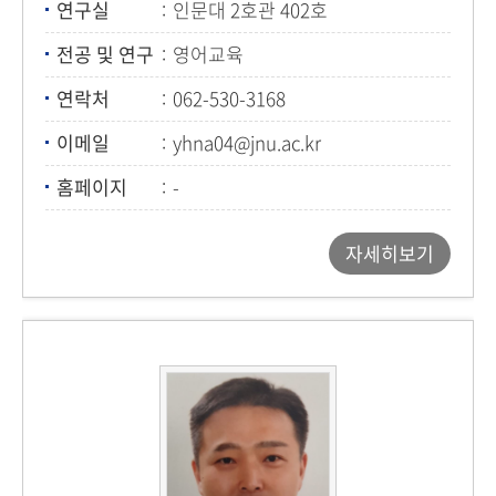
연구실
인문대 2호관 402호
전공 및 연구
영어교육
연락처
062-530-3168
이메일
yhna04@jnu.ac.kr
홈페이지
-
자세히보기