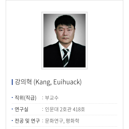
강의혁 (Kang, Euihuack)
직위(직급)
부교수
연구실
인문대 2호관 418호
전공 및 연구
문화연구, 평화학